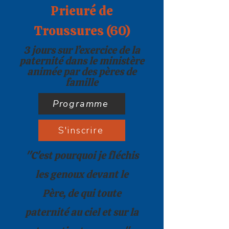
Prieuré de
Troussures (60)
3 jours sur l’exercice de la
paternité dans le ministère
animée par des pères de
famille
Programme
S'inscrire
"C'est pourquoi je fléchis
les genoux devant le
Père, de qui toute
paternité au ciel et sur la