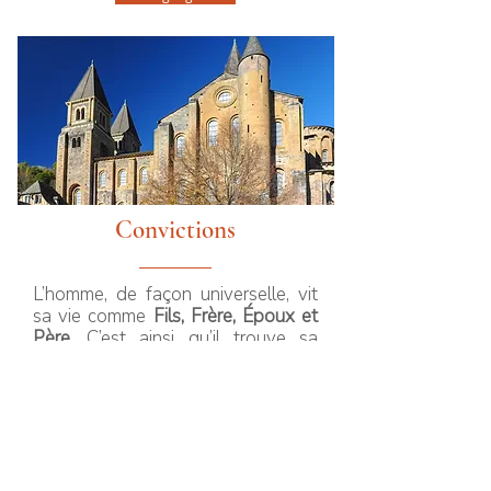
Convictions
L’homme, de façon universelle, vit
sa vie comme
Fils, Frère, Époux et
Père
. C’est ainsi qu’il trouve sa
place et se donne pleinement.
C'est en allant chercher le trésor
enfoui au fond de son coeur qu'un
homme peut s'épanouir et trouver
sa joie profonde.
Qui sommes nous >>