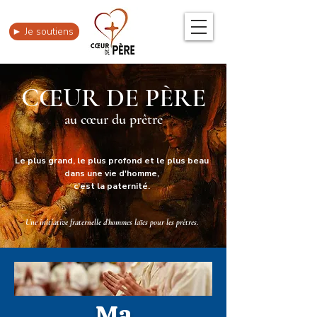
► Je soutiens
CŒUR DE PÈRE
au cœur du prêtre
Le plus grand, le plus profond et le plus beau
dans une vie d'homme,
c’est la paternité.
Une initiative fraternelle d’hommes laïcs pour les prêtres.
Ma