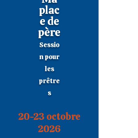
plac
e de
père
Sessio
n pour
les
prêtre
s
20-23 octobre
2026