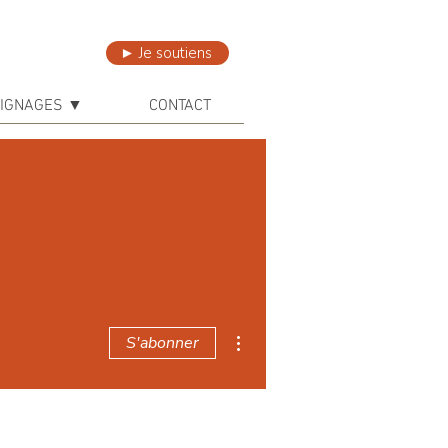
► Je soutiens
IGNAGES ▼
CONTACT
Plus d'actions
S'abonner