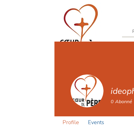
ideop
0
Abonné
Profile
Events